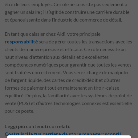
être de leurs employés. Ce rôle ne consiste pas seulement à
gagner un salaire ; il s’agit de construire une carrière durable
et épanouissante dans l’industrie du commerce de détail.
En tant que caissier chez Aldi, votre principale
responsabilité
sera de gérer toutes les transactions avec les
clients de manière précise et efficace. Ce rôle nécessite un
haut niveau d’attention aux détails et d’excellentes
compétences numériques pour garantir que toutes les ventes
sont traitées correctement. Vous serez chargé de manipuler
de l’argent liquide, des cartes de crédit/débit et d’autres
formes de paiement tout en maintenant un tiroir-caisse
équilibré. De plus, la familiarité avec les systèmes de point de
vente (POS) et d’autres technologies connexes est essentielle
pour ce poste.
Leggi più contenuti correlati:
Costruisci la tua carriera da store manager: scopri i