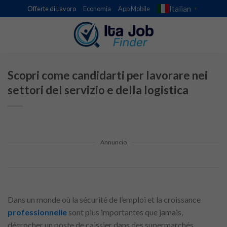
Skip
Italian
Offerte di Lavoro
Economia
App Mobile
▼
to
content
Scopri come candidarti per lavorare nei
settori del servizio e della logistica
Annuncio
Dans un monde où la sécurité de l’emploi et la croissance
professionnelle
sont plus importantes que jamais,
décrocher un poste de caissier dans des supermarchés