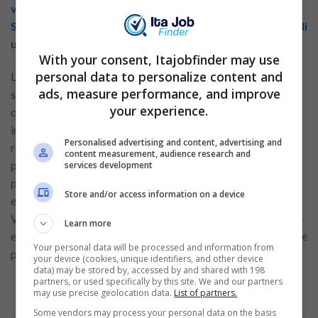
vantaggi
Scopri i migliori consigli per distinguerti come cassiere di
un supermercato
With your consent, Itajobfinder may use
personal data to personalize content and
Les candidats au poste de caissier doivent posséder de
ads, measure performance, and improve
solides compétences en communication, car ils interagissent
your experience.
quotidiennement avec une multitude de clients. Il est
important de pouvoir répondre aux demandes des clients,
Personalised advertising and content, advertising and
résoudre les
problèmes
et fournir des informations sur les
content measurement, audience research and
produits et les promotions avec courtoisie et
services development
professionnalisme. La capacité à rester calme sous pression
Store and/or access information on a device
et à gérer les périodes chargées avec calme sera cruciale.
Vous devrez également maintenir un espace de caisse propre
Learn more
et organisé, ce qui contribue à une expérience d’achat positive
Your personal data will be processed and information from
pour les clients.
your device (cookies, unique identifiers, and other device
data) may be stored by, accessed by and shared with 198
partners, or used specifically by this site. We and our partners
may use precise geolocation data.
List of partners.
Some vendors may process your personal data on the basis
Annuncio