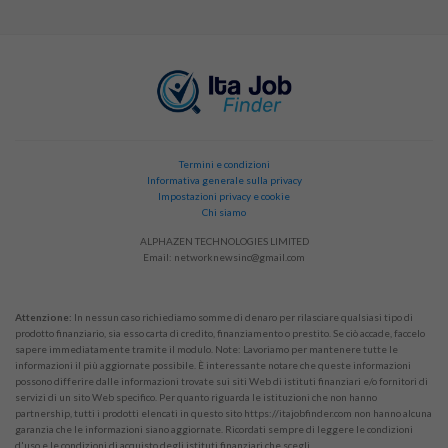
Termini e condizioni
Informativa generale sulla privacy
Impostazioni privacy e cookie
Chi siamo
ALPHAZEN TECHNOLOGIES LIMITED
Email:
networknewsinc@gmail.com
Attenzione:
In nessun caso richiediamo somme di denaro per rilasciare qualsiasi tipo di
prodotto finanziario, sia esso carta di credito, finanziamento o prestito. Se ciò accade, faccelo
sapere immediatamente tramite il modulo. Note: Lavoriamo per mantenere tutte le
informazioni il più aggiornate possibile. È interessante notare che queste informazioni
possono differire dalle informazioni trovate sui siti Web di istituti finanziari e/o fornitori di
servizi di un sito Web specifico. Per quanto riguarda le istituzioni che non hanno
partnership, tutti i prodotti elencati in questo sito https://itajobfinder.com non hanno alcuna
garanzia che le informazioni siano aggiornate. Ricordati sempre di leggere le condizioni
d'uso e le condizioni di acquisto degli istituti finanziari che scegli.