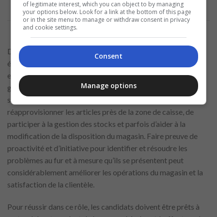
of legitimate interest, which you can object to by managing
your options below. Look for a link at the bottom of this page
or in the site menu to manage or withdraw consent in privacy
and cookie settings.
De plus, dans le cadre de vos fonctions, vous collaborerez
Consent
étroitement avec d’autres membres de l’équipe, y compris les
employés de stockage et les directeurs de
magasin
, pour
Manage options
garantir que les opérations de la zone de caisse se déroulent
sans problème. Ce travail d’équipe implique de
réapprovisionner les articles près de la zone de caisse, de
participer à la gestion des stocks et parfois d’aider à la
modification de la disposition du magasin. Faire preuve de
proactivité et d’initiative pour identifier et résoudre les
problèmes au fur et à mesure qu’ils se présentent peut
considérablement améliorer les opérations du magasin et la
satisfaction de la clientèle.
Pour réussir dans ce rôle, les candidats doivent être prêts à