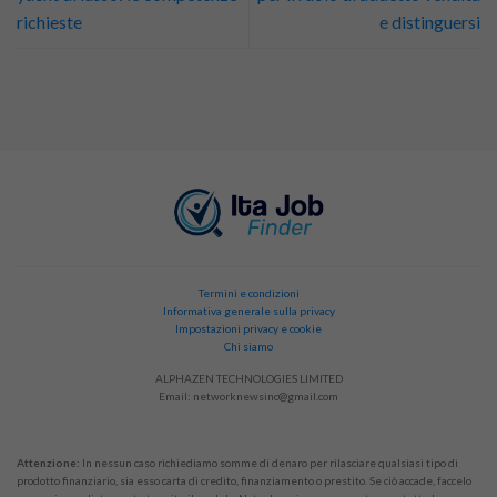
richieste
e distinguersi
Termini e condizioni
Informativa generale sulla privacy
Impostazioni privacy e cookie
Chi siamo
ALPHAZEN TECHNOLOGIES LIMITED
Email:
networknewsinc@gmail.com
Attenzione:
In nessun caso richiediamo somme di denaro per rilasciare qualsiasi tipo di
prodotto finanziario, sia esso carta di credito, finanziamento o prestito. Se ciò accade, faccelo