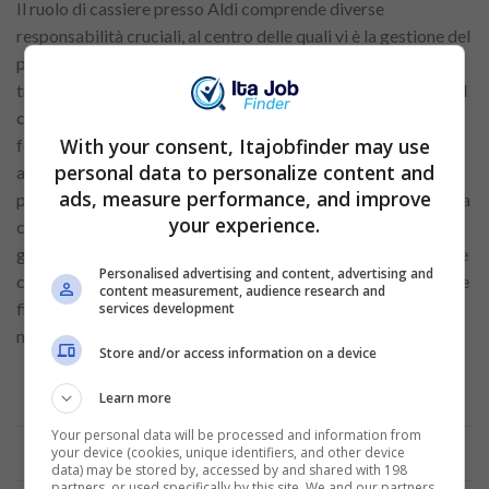
Il ruolo di cassiere presso Aldi comprende diverse
responsabilità cruciali, al centro delle quali vi è la gestione del
processo di pagamento. I cassieri
devono
assicurarsi che le
transazioni vengano elaborate in modo efficiente e preciso, il
che include la scansione degli articoli, la gestione di diverse
With your consent, Itajobfinder may use
forme di pagamento e la fornitura del resto corretto. Sono
personal data to personalize content and
anche responsabili dell’applicazione corretta di sconti o
ads, measure performance, and improve
promozioni, della gestione delle discrepanze di prezzo e della
your experience.
correzione degli errori di pagamento. Questo richiede una
grande attenzione ai dettagli e una solida comprensione delle
Personalised advertising and content, advertising and
competenze matematiche per evitare eventuali incongruenze
content measurement, audience research and
finanziarie che potrebbero influenzare le operazioni del
services development
negozio.
Store and/or access information on a device
Learn more
Annuncio
Your personal data will be processed and information from
your device (cookies, unique identifiers, and other device
data) may be stored by, accessed by and shared with 198
partners, or used specifically by this site. We and our partners