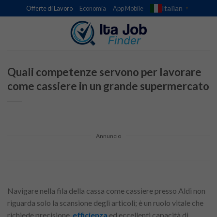
Skip
Italian
Offerte di Lavoro
Economia
App Mobile
▼
to
content
Quali competenze servono per lavorare
come cassiere in un grande supermercato
Annuncio
Navigare nella fila della cassa come cassiere presso Aldi non
riguarda solo la scansione degli articoli; è un ruolo vitale che
richiede precisione,
efficienza
ed eccellenti capacità di