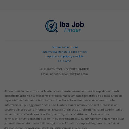
Termini e condizioni
Informativa generale sulla privacy
Impostazioni privacy e cookie
Chi siamo
ALPHAZEN TECHNOLOGIES LIMITED
Email:
networknewsinc@gmail.com
Attenzione:
In nessun caso richiediamo somme di denaro per rilasciare qualsiasi tipo di
prodotto finanziario, sia esso carta di credito, finanziamento o prestito. Se ciò accade, faccelo
sapere immediatamente tramite il modulo. Note: Lavoriamo per mantenere tutte le
informazioni il più aggiornate possibile. È interessante notare che queste informazioni
possono differire dalle informazioni trovate sui siti Web di istituti finanziari e/o fornitori di
servizi di un sito Web specifico. Per quanto riguarda le istituzioni che non hanno
partnership, tutti i prodotti elencati in questo sito https://itajobfinder.com non hanno alcuna
garanzia che le informazioni siano aggiornate. Ricordati sempre di leggere le condizioni
d'uso e le condizioni di acquisto degli istituti finanziari che scegli.