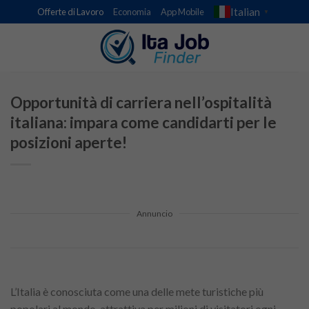
Skip
Italian
Offerte di Lavoro
Economia
App Mobile
▼
to
content
Opportunità di carriera nell’ospitalità
italiana: impara come candidarti per le
posizioni aperte!
Annuncio
L’Italia è conosciuta come una delle mete turistiche più
popolari al mondo, attrattiva per milioni di visitatori ogni