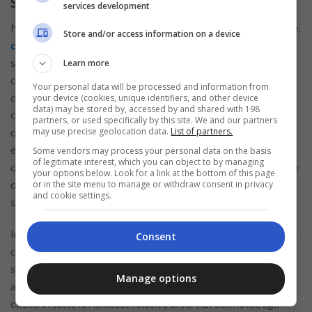
Scopri le responsabilità del Concierge nell’hotel
services development
Nel contesto lavorativo, il Concierge svolge un ruolo cruciale,
Store and/or access information on a device
dotato di eccellenti capacità sociali
e maestria nell’arte di
servire sia gli ospiti che i colleghi. Le sue responsabilità
Learn more
comprendono un’approccio preciso per valutare le esigenze
Your personal data will be processed and information from
degli ospiti e trovare soluzioni efficienti e ospitali. Tra i suoi
your device (cookies, unique identifiers, and other device
data) may be stored by, accessed by and shared with 198
compiti, vi è il lavoro preliminare con gli ospiti prima
partners, or used specifically by this site. We and our partners
may use precise geolocation data.
List of partners.
dell’arrivo e in loco, al fine di comprendere le loro preferenze
e offrire raccomandazioni oculate, oltre a gestire il processo
Some vendors may process your personal data on the basis
of legitimate interest, which you can object to by managing
di pre-arrivo di tutti i futuri ospiti, organizzando servizi come
your options below. Look for a link at the bottom of this page
degustazioni interne, prenotazioni presso ristoranti,
or in the site menu to manage or withdraw consent in privacy
and cookie settings.
spedizione di pacchetti e vari metodi di trasporto.
Inoltre, il Concierge gestisce tutte le interazioni con gli ospiti
Consent
con il massimo livello di ospitalità e professionalità,
soddisfacendo le richieste speciali quando possibile e
Manage options
affrontando eventuali lamentele dei clienti. Aiuta anche i
clienti in tutte le richieste relative ai servizi dell’hotel, agli