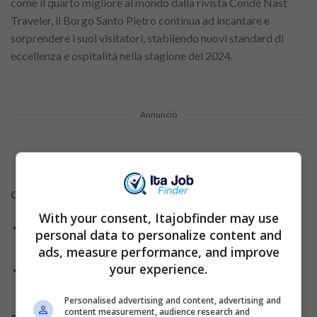
come il quarto migliore al mondo dalla rivista Condé Nast
Traveler, il Borgo Santo Pietro continua ad incantare e
sorprendere i suoi visitatori, stabilendo nuovi standard di
eccellenza e ospitalità nella stagione del 2024.
Annuncio
Contenuti correlati:
With your consent, Itajobfinder may use
Crescita professionale e benessere: scopri le
personal data to personalize content and
posizioni aperte e candidati oggi!
ads, measure performance, and improve
your experience.
Prepara un curriculum accattivante – scopri questi
preziosi consigli!
Personalised advertising and content, advertising and
content measurement, audience research and