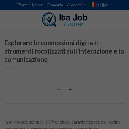
Skip
Italian
Offerte di Lavoro
Economia
App Mobile
▼
to
content
Esplorare le connessioni digitali:
strumenti focalizzati sull’interazione e la
comunicazione
Annuncio
In un mondo sempre più frenetico, caratterizzato da routine
impegnative, cambiamenti costanti e interazioni