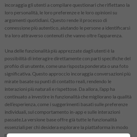
incoraggia gli utenti a compilare questionari che riflettano la
loro personalità, le loro preferenze e le loro opinioni su
argomenti quotidiani. Questo rende il processo di
connessione più autentico, aiutando le persone a identificarsi
tra loro attraverso contenuti che vanno oltre l’apparenza.
Una delle funzionalità più apprezzate dagli utenti è la
possibilità di interagire direttamente con parti specifiche del
profilo di un utente, come una risposta ponderata o una foto
significativa. Questo approccio incoraggia conversazioni più
mirate basate su punti di contatto reali, rendendo le
interazioni più naturali e rispettose. Da allora, l’app ha
continuato a investire in funzionalità che migliorano la qualità
dell’esperienza, come i suggerimenti basati sulle preferenze
individuali, sul comportamento in-app e sulle interazioni
passate.La versione base offre già tutte le funzionalità
essenziali per chi desidera esplorare la piattaforma in modo
responsabile.