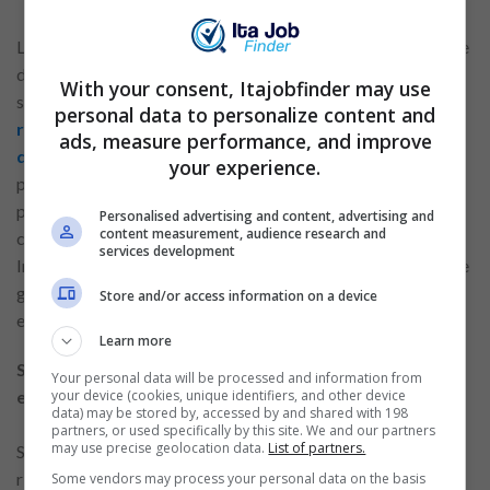
La piattaforma include anche misure di sicurezza e benessere
digitale, come la verifica del profilo, strumenti di
With your consent, Itajobfinder may use
segnalazione e moderazione attiva. Questi
meccanismi
personal data to personalize content and
rafforzano il suo impegno nel mantenere uno spazio
ads, measure performance, and improve
digitale sano
, in cui il rispetto reciproco e l’interazione
your experience.
positiva siano priorità assolute. Nel complesso, Hinge si
presenta come un’opzione positiva per chi cerca nuove
Personalised advertising and content, advertising and
content measurement, audience research and
connessioni con calma, determinazione e rispetto.
services development
Incoraggiando interazioni che valorizzano la conversazione e
gli interessi condivisi, la piattaforma contribuisce a
Store and/or access information on a device
esperienze online più equilibrate e significative.
Learn more
Slack: collaborazione organizzata e comunicazione
Your personal data will be processed and information from
your device (cookies, unique identifiers, and other device
efficiente per gruppi e community
data) may be stored by, accessed by and shared with 198
partners, or used specifically by this site. We and our partners
may use precise geolocation data.
List of partners.
Slack è una delle piattaforme di comunicazione più
riconosciute e utilizzate a livello globale, soprattutto tra
Some vendors may process your personal data on the basis