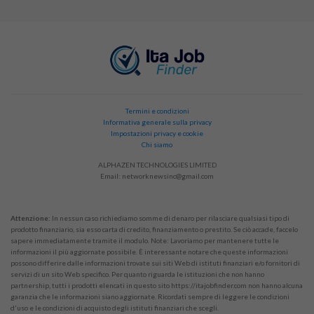
Termini e condizioni
Informativa generale sulla privacy
Impostazioni privacy e cookie
Chi siamo
ALPHAZEN TECHNOLOGIES LIMITED
Email:
networknewsinc@gmail.com
Attenzione:
In nessun caso richiediamo somme di denaro per rilasciare qualsiasi tipo di
prodotto finanziario, sia esso carta di credito, finanziamento o prestito. Se ciò accade, faccelo
sapere immediatamente tramite il modulo. Note: Lavoriamo per mantenere tutte le
informazioni il più aggiornate possibile. È interessante notare che queste informazioni
possono differire dalle informazioni trovate sui siti Web di istituti finanziari e/o fornitori di
servizi di un sito Web specifico. Per quanto riguarda le istituzioni che non hanno
partnership, tutti i prodotti elencati in questo sito https://itajobfinder.com non hanno alcuna
garanzia che le informazioni siano aggiornate. Ricordati sempre di leggere le condizioni
d'uso e le condizioni di acquisto degli istituti finanziari che scegli.