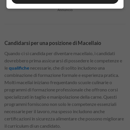
Annuncio
Candidarsi per una posizione di Macellaio
Quando ci si candida per diventare macellaio, i candidati
dovrebbero prima assicurarsi di possedere le competenze e
le
qualifiche
necessarie, che di solito includono una
combinazione di formazione formale e esperienza pratica.
Molti macellai iniziano frequentando scuole culinarie o
programmi di formazione professionale che offrono corsi
specializzati in taglio e manipolazione della carne. Questi
programmi forniscono non solo le competenze essenziali
necessarie per il lavoro, ma spesso includono anche
certificazioni in sicurezza alimentare che possono migliorare
il curriculum di un candidato.