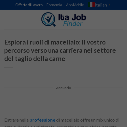
Skip
Italian
Offerte di Lavoro
Economia
App Mobile
▼
to
content
Esplora i ruoli di macellaio: Il vostro
percorso verso una carriera nel settore
del taglio della carne
Annuncio
Entrare nella
professione
di macellaio offre un mix unico di
arte culinaria e artigianato, essenziale per qualsiasi reparto