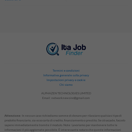
Termini e condizioni
Informativa generale sulla privacy
Impostazioni privacy e cookie
Chi siamo
ALPHAZEN TECHNOLOGIES LIMITED
Email:
networknewsinc@gmail.com
Attenzione:
In nessun caso richiediamo somme di denaro per rilasciare qualsiasi tipo di
prodotto finanziario, sia esso carta di credito, finanziamento o prestito. Se ciò accade, faccelo
sapere immediatamente tramite il modulo. Note: Lavoriamo per mantenere tutte le
informazioni il più aggiornate possibile. È interessante notare che queste informazioni