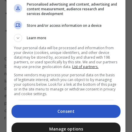
Personalised advertising and content, advertising and
content measurement, audience research and
Dai un’occhiata a questa guida pratica su come
services development
entrare efficacemente nel mercato del lavoro
Store and/or access information on a device
Cosa devi sapere prima di affrontare un colloquio di
lavoro – guarda come diventare un professionista
Learn more
impegnato!
Your personal data will be processed and information from
your device (cookies, unique identifiers, and other device
data) may be stored by, accessed by and shared with 198
Oltre alle
competenze
tecniche, i macellai devono essere
partners, or used specifically by this site. We and our partners
ben versati nelle pratiche di sicurezza alimentare per
may use precise geolocation data.
List of partners.
manipolare i prodotti della carne in modo sicuro e prevenire
Some vendors may process your personal data on the basis
of legitimate interest, which you can object to by managing
la contaminazione incrociata. Ciò include mantenere un’area
your options below. Look for a link at the bottom of this page
di lavoro pulita, utilizzare correttamente le pratiche di igiene
or in the site menu to manage or withdraw consent in privacy
and cookie settings.
e assicurarsi che tutti gli strumenti e le attrezzature siano
puliti e conservati correttamente. Queste pratiche sono
cruciali per costruire la fiducia dei clienti e mantenere la
Consent
reputazione del negozio per la qualità e la sicurezza.
Manage options