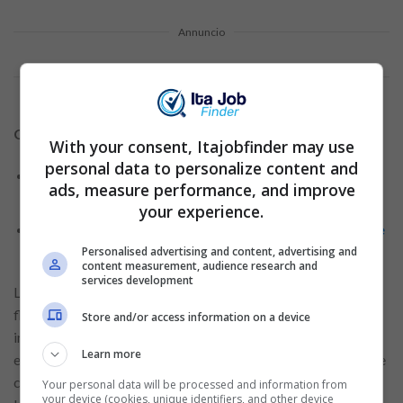
Annuncio
Contenuti correlati:
With your consent, Itajobfinder may use
personal data to personalize content and
I passi per ottenere un lavoro come macellaio nei
ads, measure performance, and improve
supermercati
your experience.
Entrare nel team della gastronomia: candidarsi per le
posizioni di addetto alla gastronomia
Personalised advertising and content, advertising and
content measurement, audience research and
services development
Le competenze organizzative sono
essenziali
per gestire il
flusso delle merci dal carico ai scaffali del negozio. Ciò
Store and/or access information on a device
include mantenere un’area di ricezione pulita e organizzata,
Learn more
etichettare e conservare correttamente i prodotti e garantire
che l’inventario venga ruotato correttamente per mantenere
Your personal data will be processed and information from
your device (cookies, unique identifiers, and other device