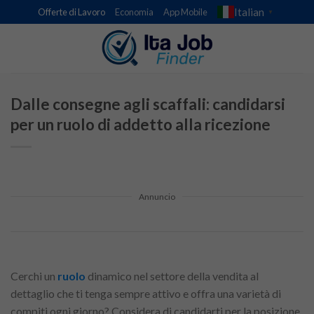
Skip
Italian
Offerte di Lavoro
Economia
App Mobile
▼
to
content
Dalle consegne agli scaffali: candidarsi
per un ruolo di addetto alla ricezione
Annuncio
Cerchi un
ruolo
dinamico nel settore della vendita al
dettaglio che ti tenga sempre attivo e offra una varietà di
compiti ogni giorno? Considera di candidarti per la posizione