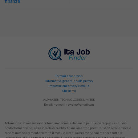
finanze
Termini e condizioni
Informativa generale sulla privacy
Impostazioni privacy e cookie
Chi siamo
ALPHAZEN TECHNOLOGIES LIMITED
Email:
networknewsinc@gmail.com
Attenzione:
In nessun caso richiediamo somme di denaro per rilasciare qualsiasi tipo di
prodotto finanziario, sia esso carta di credito, finanziamento o prestito. Se ciò accade, faccelo
sapere immediatamente tramite il modulo. Note: Lavoriamo per mantenere tutte le
informazioni il più aggiornate possibile. È interessante notare che queste informazioni