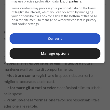
may use precise geolocation data.
List of partners.
Annuncio
Some vendors may process your personal data on the basis
of legitimate interest, which you can object to by managing
your options below. Look for a link at the bottom of this page
or in the site menu to manage or withdraw consent in privacy
and cookie settings.
Formare i collaboratori sull’uso corretto della carta
minimizza rischi e malintesi
Consent
–
Offrire formazione periodica
garantisce che tutti
Manage options
comprendano le policy aziendali.
–
Spiegare le regole interne elimina dubbi
e aiuta a
mantenere uniformità di comportamento.
–
Mostrare come registrare
le spese riduce errori e
migliora l’accuratezza dei dati.
–
Informare gli utenti previene
confusioni e limita i rischi
nelle spese.
–
Promuovere la formazione
favorisce responsabilità e
adesione alle regole.