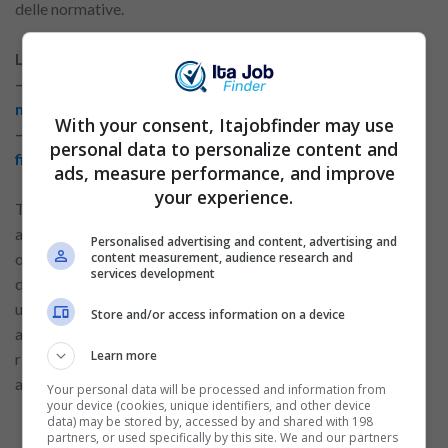
delle normative.
Leggi altri articoli correlati:
–
Consigli pratici per gestire la tua carta virtuale in
modo sicuro e con controllo finanziario
With your consent, Itajobfinder may use
–
Prestito personale: consigli per prendere decisioni
personal data to personalize content and
finanziarie sicure
ads, measure performance, and improve
your experience.
Tenendo allineati i controlli interni con i registri contabili, si
assicura trasparenza, mitigazione dei rischi e credibilità
Personalised advertising and content, advertising and
content measurement, audience research and
operativa. Inoltre, un flusso informativo continuo tra i
services development
dipartimenti ottimizza la pianificazione finanziaria e offre
una visione più chiara delle performance aziendali. Questo
Store and/or access information on a device
allineamento migliora anche la capacità decisionale,
Learn more
riducendo potenziali discrepanze tra i dati e le strategie
aziendali.
Your personal data will be processed and information from
your device (cookies, unique identifiers, and other device
data) may be stored by, accessed by and shared with 198
partners, or used specifically by this site. We and our partners