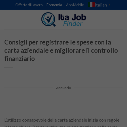
Skip
Italian
Offerte di Lavoro
Economia
App Mobile
▼
to
content
Consigli per registrare le spese con la
carta aziendale e migliorare il controllo
finanziario
Annuncio
L’utilizzo consapevole della carta aziendale inizia con regole
interne chiare. Per garantire una buona gestione della carta