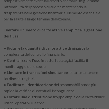
tempestivamente eventuali errori o anomalie, migliorando
l’affidabilità del processo di audit e mantenendo la
trasparenza nella gestione finanziaria, elemento essenziale
per la salute a lungo termine dell’azienda.
Limitare il numero di carte attive semplifica la gestione
dei flussi
●
Ridurre la quantità di carte attive
diminuisce la
complessità del controllo finanziario.
●
Centralizzare l’us
o in settori strategici facilita il
monitoraggio delle spese.
●
Limitare le transazioni simultanee
aiuta a mantenere
l’ordine nei registri.
●
Facilitare l’identificazione
dei responsabili rende più
rapida la verifica di eventuali incongruenze.
●
Evitare una distribuzione
troppo ampia della carta riduce
i rischi operativi e le frodi.
●
Adottare un controllo
più snello migliora l’efficienza