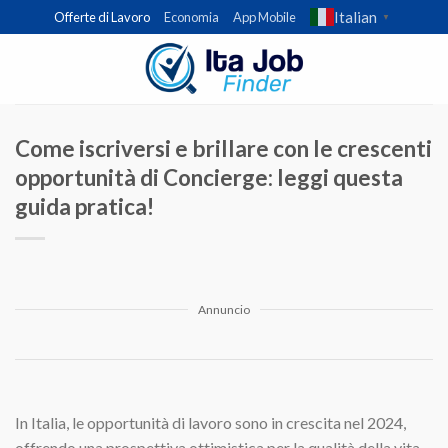
Skip
Italian
Offerte di Lavoro
Economia
App Mobile
▼
to
content
Come iscriversi e brillare con le crescenti
opportunità di Concierge: leggi questa
guida pratica!
Annuncio
In Italia, le opportunità di lavoro sono in crescita nel 2024,
offrendo una prospettiva ottimistica per la qualità della vita