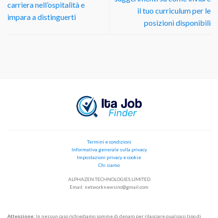
carriera nell’ospitalità e
il tuo curriculum per le
impara a distinguerti
posizioni disponibili
Termini e condizioni
Informativa generale sulla privacy
Impostazioni privacy e cookie
Chi siamo
ALPHAZEN TECHNOLOGIES LIMITED
Email:
networknewsinc@gmail.com
Attenzione:
In nessun caso richiediamo somme di denaro per rilasciare qualsiasi tipo di