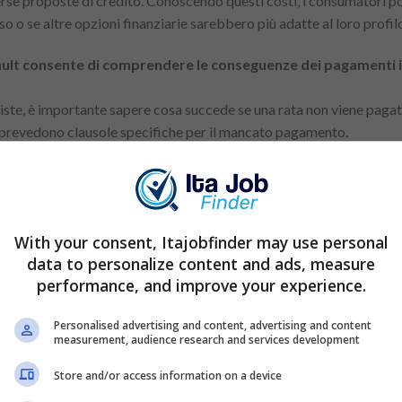
verse proposte di credito. Conoscendo questi costi, i consumatori p
o o se altre opzioni finanziarie sarebbero più adatte al loro profil
fault consente di comprendere le conseguenze dei pagamenti i
viste, è importante sapere cosa succede se una rata non viene paga
so prevedono clausole specifiche per il mancato pagamento.
lte, interessi di mora e altre sanzioni.
sposizioni che autorizzano la riscossione giudiziale del debito o l’
iuta a pianificare azioni preventive e a cercare soluzioni negozia
With your consent, Itajobfinder may use personal
data to personalize content and ads, measure
negoziazione del debito può essere sufficiente per evitare conseguen
performance, and improve your experience.
 compresi i diritti e gli obblighi precedentemente concordati nel 
Personalised advertising and content, advertising and content
measurement, audience research and services development
Annuncio
Store and/or access information on a device