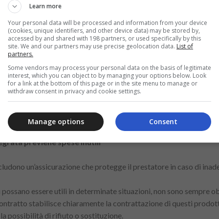
Learn more
Your personal data will be processed and information from your device
(cookies, unique identifiers, and other device data) may be stored by,
ettivo Totale) rivela il valore reale di un’operazione di presti
accessed by and shared with 198 partners, or used specifically by this
site. We and our partners may use precise geolocation data.
List of
partners.
a tutti i costi coinvolti in un’operazione di prestito, inclusi intere
Some vendors may process your personal data on the basis of legitimate
ornire una visione più ampia dell’importo che verrà pagato nel corso
interest, which you can object to by managing your options below. Look
te al tasso di interesse nominale, il che può portare a una percezio
for a link at the bottom of this page or in the site menu to manage or
withdraw consent in privacy and cookie settings.
ivo, i contratti dovrebbero indicare il CET in modo chiaro e ben vi
 dei modi più efficaci per identificare la proposta più vantaggiosa. Q
e a fare una scelta più consapevole.
Manage options
Consent
tegrata previene spese inutili
includono un’assicurazione che protegge il prestatore in caso di in
possano essere utili in determinate situazioni, non sono sempre ob
contratto stabilisce chiaramente la contrattazione di questi prodott
a possibilità di rifiuto o sostituzione.