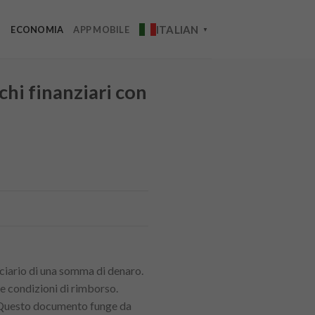
ITALIAN
O
ECONOMIA
APP MOBILE
▼
chi finanziari con
iciario di una somma di denaro.
 le condizioni di rimborso.
. Questo documento funge da