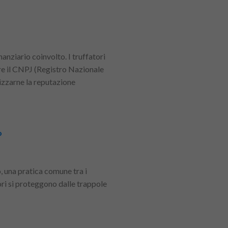
nanziario coinvolto. I truffatori
are il CNPJ (Registro Nazionale
lizzarne la reputazione
o
, una pratica comune tra i
ri si proteggono dalle trappole