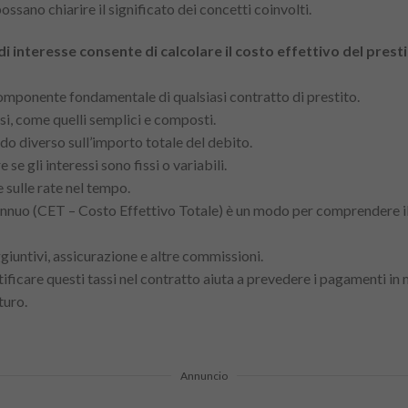
ossano chiarire il significato dei concetti coinvolti.
di interesse consente di calcolare il costo effettivo del prest
 componente fondamentale di qualsiasi contratto di prestito.
essi, come quelli semplici e composti.
odo diverso sull’importo totale del debito.
 se gli interessi sono fissi o variabili.
 sulle rate nel tempo.
 annuo (CET – Costo Effettivo Totale) è un modo per comprendere 
giuntivi, assicurazione e altre commissioni.
ificare questi tassi nel contratto aiuta a prevedere i pagamenti in
turo.
Annuncio