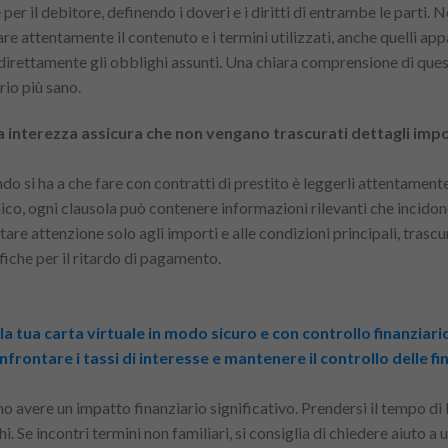
 per il debitore, definendo i doveri e i diritti di entrambe le parti. 
are attentamente il contenuto e i termini utilizzati, anche quelli a
direttamente gli obblighi assunti. Una chiara comprensione di que
io più sano.
ua interezza assicura che non vengano trascurati dettagli imp
 si ha a che fare con contratti di prestito è leggerli attentamente
nico, ogni clausola può contenere informazioni rilevanti che incidon
are attenzione solo agli importi e alle condizioni principali, tras
iche per il ritardo di pagamento.
 la tua carta virtuale in modo sicuro e con controllo finanziari
frontare i tassi di interesse e mantenere il controllo delle f
o avere un impatto finanziario significativo. Prendersi il tempo di l
i. Se incontri termini non familiari, si consiglia di chiedere aiuto a 