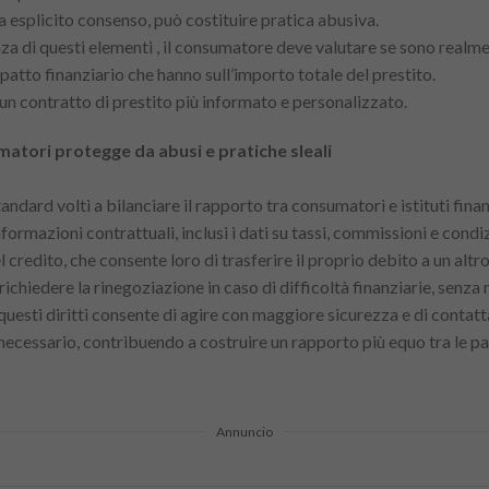
a esplicito consenso, può costituire pratica abusiva.
nza di questi elementi , il consumatore deve valutare se sono realme
patto finanziario che hanno sull’importo totale del prestito.
 un contratto di prestito più informato e personalizzato.
matori protegge da abusi e pratiche sleali
ndard volti a bilanciare il rapporto tra consumatori e istituti finanzia
nformazioni contrattuali, inclusi i dati su tassi, commissioni e condiz
l credito, che consente loro di trasferire il proprio debito a un altr
ichiedere la rinegoziazione in caso di difficoltà finanziarie, senza
uesti diritti consente di agire con maggiore sicurezza e di contatta
ecessario, contribuendo a costruire un rapporto più equo tra le par
Annuncio