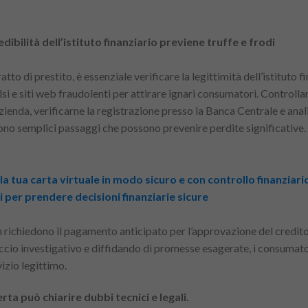
dibilità dell’istituto finanziario previene truffe e frodi
tto di prestito, è essenziale verificare la legittimità dell’istituto fi
si e siti web fraudolenti per attirare ignari consumatori. Controll
azienda, verificarne la registrazione presso la Banca Centrale e ana
sono semplici passaggi che possono prevenire perdite significative.
 la tua carta virtuale in modo sicuro e con controllo finanziari
i per prendere decisioni finanziarie sicure
on richiedono il pagamento anticipato per l’approvazione del credito
ccio investigativo e diffidando di promesse esagerate, i consumato
vizio legittimo.
a può chiarire dubbi tecnici e legali.