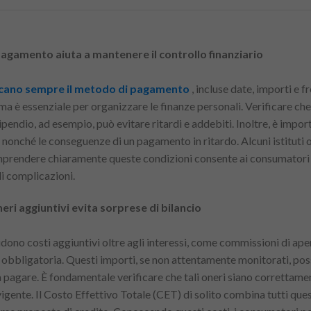
 pagamento aiuta a mantenere il controllo finanziario
ificano sempre il metodo di pagamento
, incluse date, importi e f
 essenziale per organizzare le finanze personali. Verificare che
tipendio, ad esempio, può evitare ritardi e addebiti. Inoltre, è import
, nonché le conseguenze di un pagamento in ritardo. Alcuni istituti 
mprendere chiaramente queste condizioni consente ai consumatori di
li complicazioni.
eri aggiuntivi evita sorprese di bilancio
udono costi aggiuntivi oltre agli interessi, come commissioni di ape
 obbligatoria. Questi importi, se non attentamente monitorati, p
 pagare. È fondamentale verificare che tali oneri siano correttamen
gente. Il Costo Effettivo Totale (CET) di solito combina tutti quest