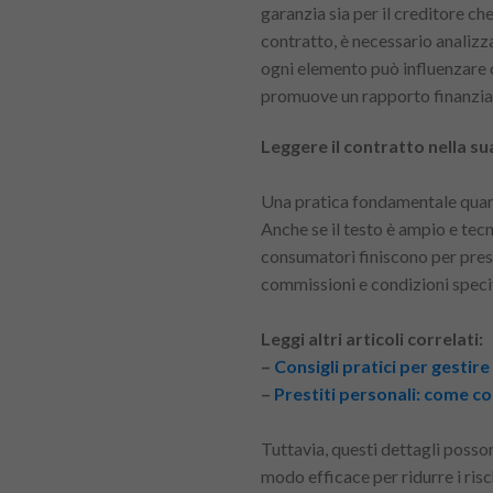
garanzia sia per il creditore che
contratto, è necessario analizz
ogni elemento può influenzare 
promuove un rapporto finanziar
Leggere il contratto nella s
Una pratica fondamentale quando
Anche se il testo è ampio e tec
consumatori finiscono per prest
commissioni e condizioni specif
Leggi altri articoli correlati:
–
Consigli pratici per gestire
–
Prestiti personali: come con
Tuttavia, questi dettagli posson
modo efficace per ridurre i risch