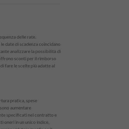
requenza delle rate.
 le date di scadenza coincidano
ante analizzare la possibilità di
offrono sconti per il rimborso
 fare le scelte più adatte al
rtura pratica, spese
ossono aumentare
te specificati nel contratto e
i oneri in un unico indice,