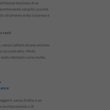
Nell’interpretazione di un
pparentemente semplici, poiché
sto strumento evita sorprese e
ortanti
, senza saltare alcuna sezione.
o sul contratto. Molti
curando elementi come multe,
o
inanze
eggerli, senza fretta, è un
un professionista o di