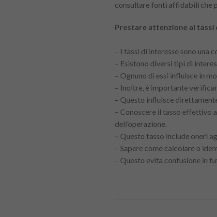
consultare fonti affidabili che p
Prestare attenzione ai tassi 
– I tassi di interesse sono una
– Esistono diversi tipi di inter
– Ognuno di essi influisce in m
– Inoltre, è importante verificare
– Questo influisce direttamente
– Conoscere il tasso effettivo
dell’operazione.
– Questo tasso include oneri ag
– Sapere come calcolare o ident
– Questo evita confusione in fu