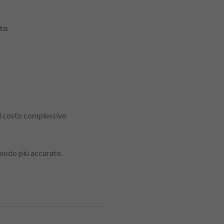
ito
il costo complessivo
 modo più accurato.