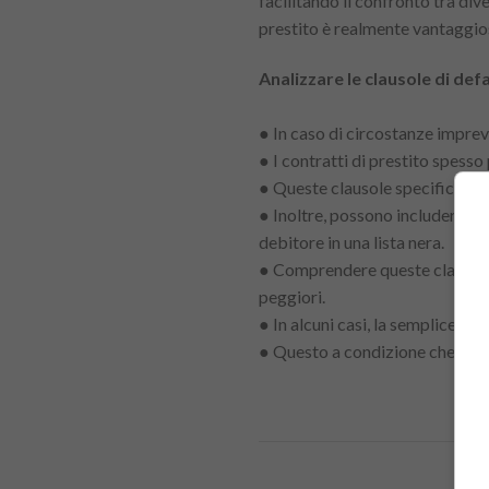
facilitando il confronto tra di
prestito è realmente vantaggios
Analizzare le clausole di de
● In caso di circostanze impre
● I contratti di prestito spes
● Queste clausole specificano mu
● Inoltre, possono includere di
debitore in una lista nera.
● Comprendere queste clausole a
peggiori.
● In alcuni casi, la semplice ri
● Questo a condizione che siano