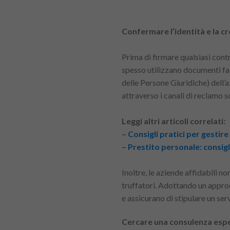
Confermare l’identità e la cre
Prima di firmare qualsiasi contra
spesso utilizzano documenti fal
delle Persone Giuridiche) dell’
attraverso i canali di reclamo 
Leggi altri articoli correlati:
–
Consigli pratici per gestire
–
Prestito personale: consigl
Inoltre, le aziende affidabili n
truffatori. Adottando un appro
e assicurano di stipulare un ser
Cercare una consulenza espert