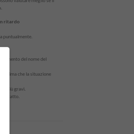
ossono valutare meglio se il
o.
n ritardo
ta puntualmente.
inserimento del nome del
te prima che la situazione
ze più gravi.
contratto.