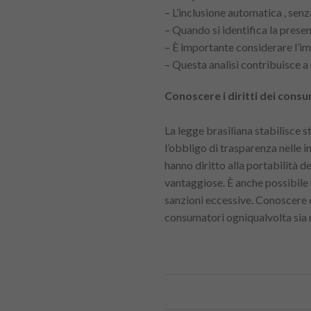
– L’inclusione automatica , senz
– Quando si identifica la prese
– È importante considerare l’im
– Questa analisi contribuisce a
Conoscere i diritti dei consu
La legge brasiliana stabilisce sta
l’obbligo di trasparenza nelle i
hanno diritto alla portabilità de
vantaggiose. È anche possibile r
sanzioni eccessive. Conoscere q
consumatori ogniqualvolta sia n