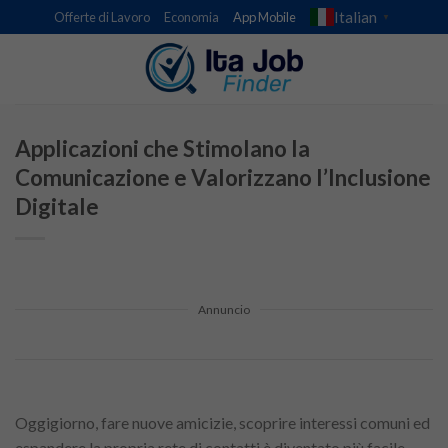
Skip
Italian
Offerte di Lavoro
Economia
App Mobile
▼
to
content
Applicazioni che Stimolano la
Comunicazione e Valorizzano l’Inclusione
Digitale
Annuncio
Oggigiorno, fare nuove amicizie, scoprire interessi comuni ed
espandere la propria rete di contatti è diventato più facile