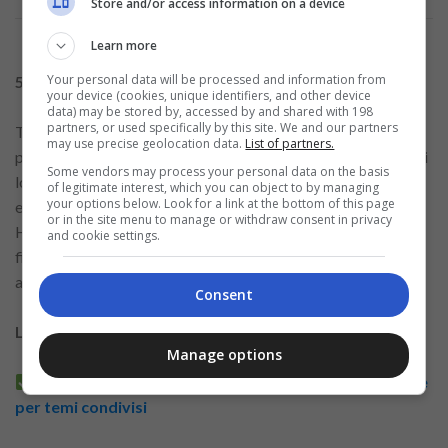
Store and/or access information on a device
Learn more
Your personal data will be processed and information from
5. Happn
your device (cookies, unique identifiers, and other device
data) may be stored by, accessed by and shared with 198
partners, or used specifically by this site. We and our partners
Trova le persone che hai incrociato. Happn è la scelta
may use precise geolocation data.
List of partners.
perfetta per chi apprezza gli incontri naturali e le connessioni
Some vendors may process your personal data on the basis
locali. A differenza di altre piattaforme che si basano
of legitimate interest, which you can object to by managing
your options below. Look for a link at the bottom of this page
esclusivamente sui filtri tradizionali, la caratteristica unica di
or in the site menu to manage or withdraw consent in privacy
Happn è il suo concetto: mostra le persone che ti hanno
and cookie settings.
fisicamente incrociato durante il giorno e che utilizzano
anche l’app.
Consent
Leggi altri articoli correlati:
Manage options
App di videochiamata utili per chi desidera interagire
per temi condivisi