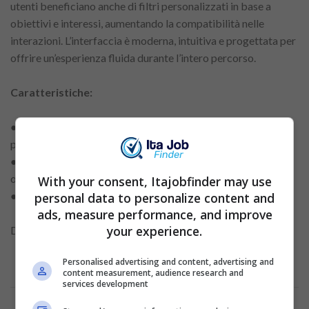
utenti beneficiano anche di filtri personalizzati in base a
obiettivi e interessi, aumentando la compatibilità nelle
interazioni. L’interfaccia è moderna, intuitiva e progettata per
offrire un’esperienza fluida durante l’intero percorso.
Caratteristiche:
● Bumble BFF (amicizia) e Bumble Bizz (networking
professionale)
● Le donne avviano conversazioni in corrispondenze di sesso
opposto
With your consent, Itajobfinder may use
● Filtri avanzati per scopo, interesse e valori
personal data to personalize content and
ads, measure performance, and improve
your experience.
Disponibile su: Android, iOS
Personalised advertising and content, advertising and
content measurement, audience research and
services development
Annuncio