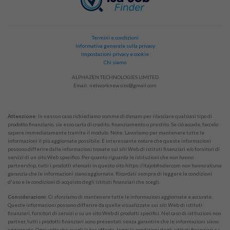
Termini e condizioni
Informativa generale sulla privacy
Impostazioni privacy e cookie
Chi siamo
ALPHAZEN TECHNOLOGIES LIMITED
Email:
networknewsinc@gmail.com
Attenzione:
In nessun caso richiediamo somme di denaro per rilasciare qualsiasi tipo di
prodotto finanziario, sia esso carta di credito, finanziamento o prestito. Se ciò accade, faccelo
sapere immediatamente tramite il modulo. Note: Lavoriamo per mantenere tutte le
informazioni il più aggiornate possibile. È interessante notare che queste informazioni
possono differire dalle informazioni trovate sui siti Web di istituti finanziari e/o fornitori di
servizi di un sito Web specifico. Per quanto riguarda le istituzioni che non hanno
partnership, tutti i prodotti elencati in questo sito https://itajobfinder.com non hanno alcuna
garanzia che le informazioni siano aggiornate. Ricordati sempre di leggere le condizioni
d'uso e le condizioni di acquisto degli istituti finanziari che scegli.
Considerazioni:
Ci sforziamo di mantenere tutte le informazioni aggiornate e accurate.
Queste informazioni possono differire da quelle visualizzate sui siti Web di istituti
finanziari, fornitori di servizi o su un sito Web di prodotti specifici. Nel caso di istituzioni non
partner, tutti i prodotti finanziari sono presentati senza garantire che le informazioni siano
aggiornate. Ogni volta che scegli la tua offerta, leggi le condizioni degli istituti finanziari e i